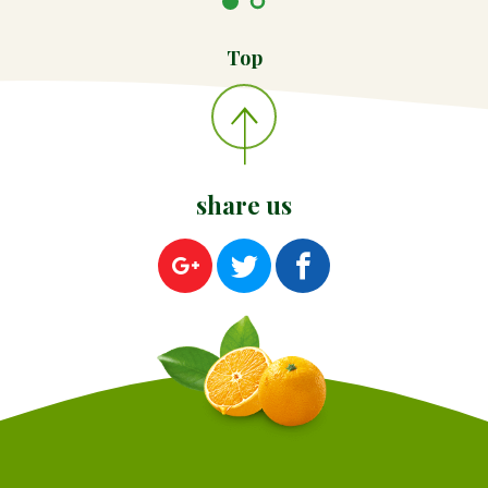
Top
share us