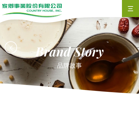
Defult
Brand Story
品牌故事
Content