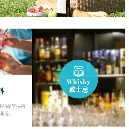
Whisky
威士忌
料
峻的品管技術
產品。