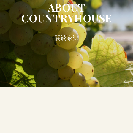
ABOUT
COUNTRYHOUSE
關於家鄉