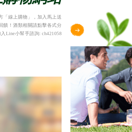
方「線上購物」，加入馬上送
金回饋！酒類相關請點擊各式分
Line小幫手諮詢: ch421058