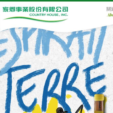
Defult
關
Ab